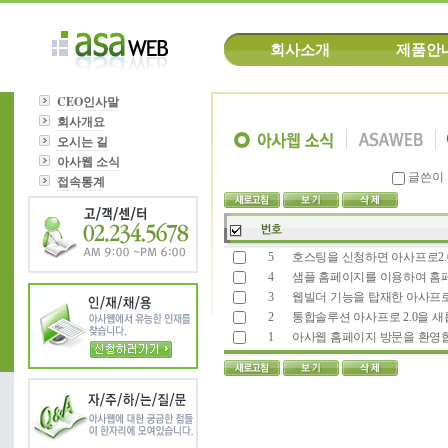
회사소개
제품안
CEO인사말
회사개요
오시는 길
아사웹 소식
글쓴이
접속통계
5
호스팅을 신청하면 아사프로2.
4
샘플 홈페이지를 이용하여 홈
3
웹빌더 기능을 탑재한 아사프로 
2
통합솔루션 아사프로 2.0을 새
1
아사웹 홈페이지 방문을 환영