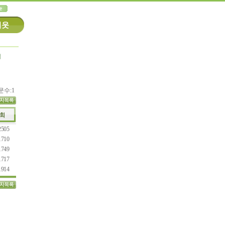
이웃
식
문수:1
2505
1710
1749
1717
1914