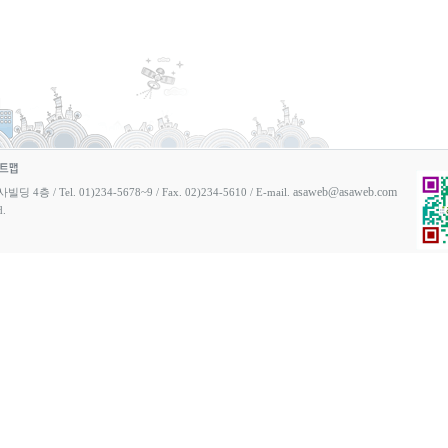
asaweb@asaweb.com
 Tel. 01)234-5678~9 / Fax. 02)234-5610 / E-mail.
d.